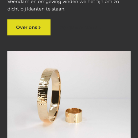
Veendam en omgeving vinden we het fijn om zo
dicht bij klanten te staan.
Over ons
Bekijk ons werk