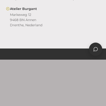
Atelier Burgant
Markeweg 12
9468 BN Annen
Drenthe, Nederland
WAAR WIJ GOED IN
ZIJN
Wat wij maken
Vier soorten sieraden die wij in Veendam en