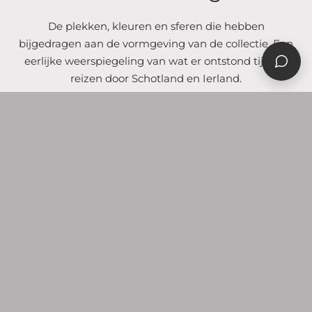
De plekken, kleuren en sferen die hebben
bijgedragen aan de vormgeving van de collectie. Een
eerlijke weerspiegeling van wat er ontstond tijdens
reizen door Schotland en Ierland.
HIGHLAND TOUR, SCHOTLAND
EDINBURGH CASTLE
EDINBURGH HOUSE
HIGHLAND SILHOUET
ONTDEK DE
COLLECTIE
Sieraden uit de Gràdh-
collectie