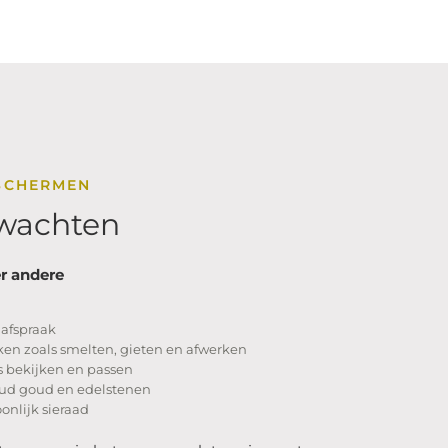
SCHERMEN
rwachten
r andere
 afspraak
ken zoals smelten, gieten en afwerken
s bekijken en passen
oud goud en edelstenen
onlijk sieraad