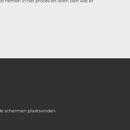
e nemen in het proces en laten zien wat er
 de schermen plaatsvinden.