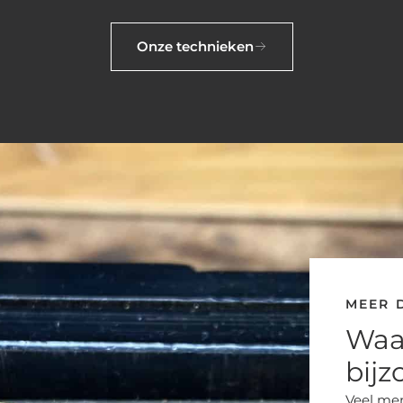
Onze technieken
MEER 
Waa
bijz
Veel me