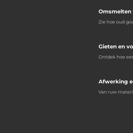
Omsmelten 
Zie hoe oud gou
Gieten en v
Ontdek hoe een
Afwerking e
Van ruw materia