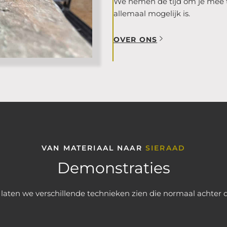
We nemen de tijd om je mee t
allemaal mogelijk is.
OVER ONS
VAN MATERIAAL NAAR
SIERAAD
Demonstraties
d laten we verschillende technieken zien die normaal achter