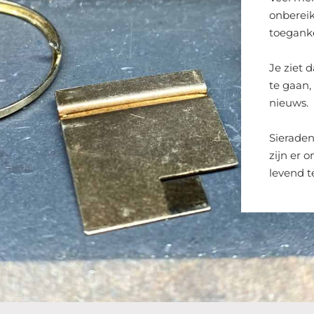
onbereik
toeganke
Je ziet 
te gaan,
nieuws.
Sieraden
zijn er 
levend t