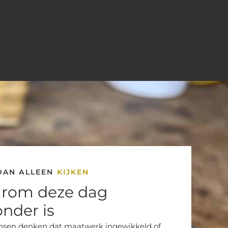
DAN ALLEEN
KIJKEN
rom deze dag
onder is
nsen denken dat maatwerk ingewikkeld of