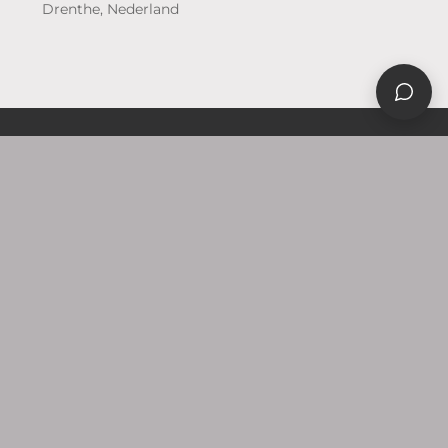
Drenthe, Nederland
WAAR WIJ GOED IN
ZIJN
Sieraden die ertoe doen
Vier terreinen waarop wij in Appingedam en
omgeving sieraden met echte betekenis maken, elke
dag weer.