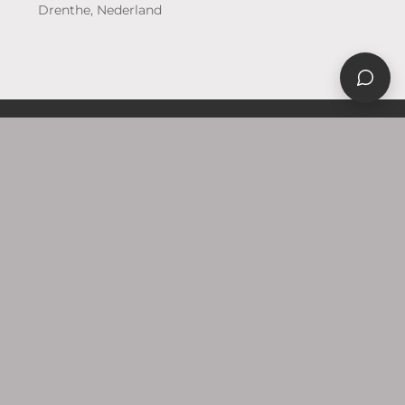
Drenthe, Nederland
WAAR WIJ GOED IN
ZIJN
Ons vak aan jouw tafel
Vier terreinen waarin wij voor Assen en omgeving
ambacht en verhaal samen laten komen in een
sieraad.