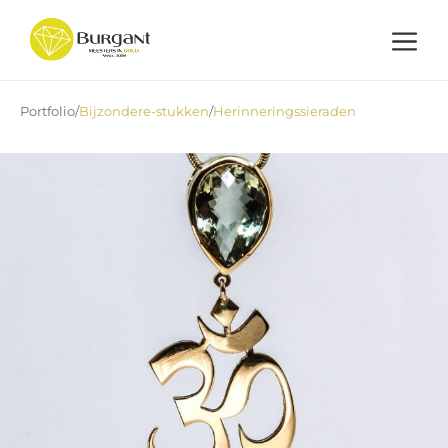
Ga
naar
de
Menu
inhoud
Portfolio
/
Bijzondere-stukken
/
Herinneringssieraden