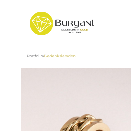
Ga
naar
de
inhoud
Portfolio
/
Gedenksieraden