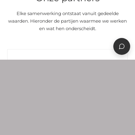
Elke samenwerking ontstaat vanuit gedeelde
waarden. Hieronder de partijen waarmee we werken
en wat hen onderscheidt.
Huis te Jaarsveld
Met trots werken wij samen met Huis ter
Jaarsveld. Vanuit deze bijzondere
samenwerking bieden wij de mogelijkheid
om unieke sieraden te vervaardigen.
BEZOEK WEBSITE →