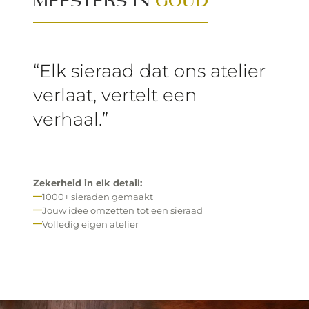
MEESTERS IN
GOUD
“Elk sieraad dat ons atelier
verlaat, vertelt een
verhaal.”
Zekerheid in elk detail:
1000+ sieraden gemaakt
Jouw idee omzetten tot een sieraad
Volledig eigen atelier