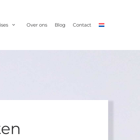
ises
Over ons
Blog
Contact
ten