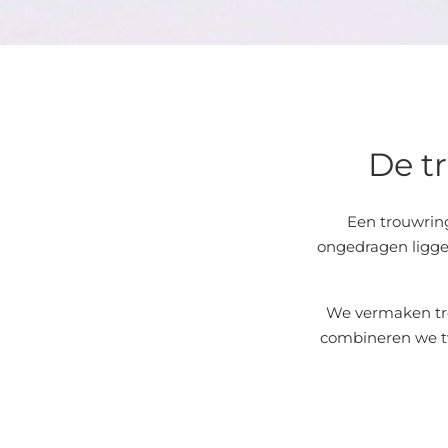
De tr
Een trouwring
ongedragen liggen
We vermaken tro
combineren we tw