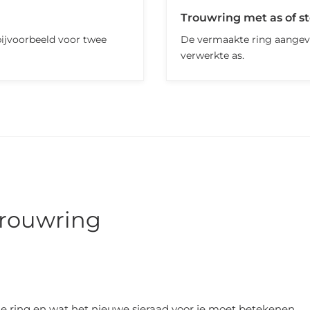
Trouwring met as of s
bijvoorbeeld voor twee
De vermaakte ring aangev
verwerkte as.
trouwring
 ring en wat het nieuwe sieraad voor je moet betekenen.