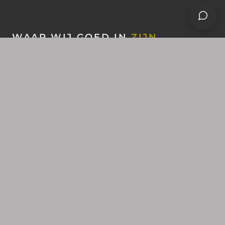
WAAR WIJ GOED IN
ZIJN
Elk sieraad op maat
Vier vakgebieden waarin wij in Stadskanaal sieraden
maken die niets standaard zijn en alles persoonlijk.
Herinneringssieraden
Een herinneringssieraad draagt iets met zich mee